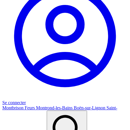
Se connecter
Montbrison
Feurs
Montrond-les-Bains
Boën-sur-Lignon
Saint-