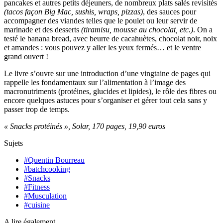
pancakes et autres petits déjeuners, de nombreux plats salés revisités
(tacos façon Big Mac, sushis, wraps, pizzas)
, des sauces pour
accompagner des viandes telles que le poulet ou leur servir de
marinade et des desserts
(tiramisu, mousse au chocolat, etc.)
. On a
testé le banana bread, avec beurre de cacahuètes, chocolat noir, noix
et amandes : vous pouvez y aller les yeux fermés… et le ventre
grand ouvert !
Le livre s’ouvre sur une introduction d’une vingtaine de pages qui
rappelle les fondamentaux sur l’alimentation à l’image des
macronutriments (protéines, glucides et lipides), le rôle des fibres ou
encore quelques astuces pour s’organiser et gérer tout cela sans y
passer trop de temps.
« Snacks protéinés », Solar, 170 pages, 19,90 euros
Sujets
#Quentin Bourreau
#batchcooking
#Snacks
#Fitness
#Musculation
#cuisine
A lire également