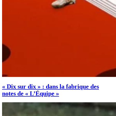
« Dix sur dix » : dans la fabrique des
notes de « L’Équipe »