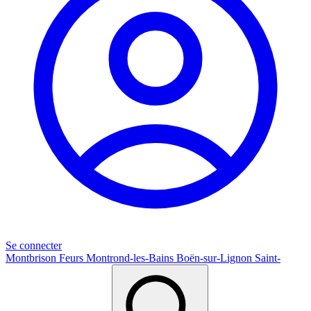
Se connecter
Montbrison
Feurs
Montrond-les-Bains
Boën-sur-Lignon
Saint-