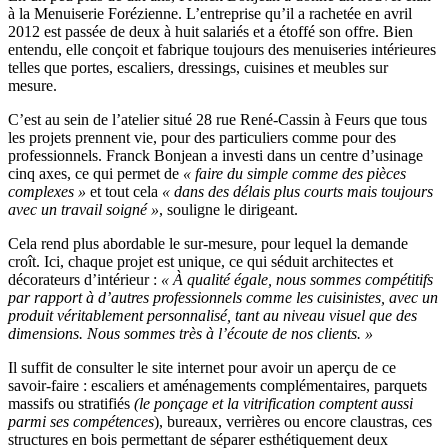
à la Menuiserie Forézienne. L’entreprise qu’il a rachetée en avril
2012 est passée de deux à huit salariés et a étoffé son offre. Bien
entendu, elle conçoit et fabrique toujours des menuiseries intérieures
telles que portes, escaliers, dressings, cuisines et meubles sur
mesure.
C’est au sein de l’atelier situé 28 rue René-Cassin à Feurs que tous
les projets prennent vie, pour des particuliers comme pour des
professionnels. Franck Bonjean a investi dans un centre d’usinage
cinq axes, ce qui permet de
« faire du simple comme des pièces
complexes »
et tout cela
« dans des délais plus courts mais toujours
avec un travail soigné »
, souligne le dirigeant.
Cela rend plus abordable le sur-mesure, pour lequel la demande
croît. Ici, chaque projet est unique, ce qui séduit architectes et
décorateurs d’intérieur :
« À qualité égale, nous sommes compétitifs
par rapport à d’autres professionnels comme les cuisinistes, avec un
produit véritablement personnalisé, tant au niveau visuel que des
dimensions. Nous sommes très à l’écoute de nos clients. »
Il suffit de consulter le site internet pour avoir un aperçu de ce
savoir-faire : escaliers et aménagements complémentaires, parquets
massifs ou stratifiés
(le ponçage et la vitrification comptent aussi
parmi ses compétences
), bureaux, verrières ou encore claustras, ces
structures en bois permettant de séparer esthétiquement deux