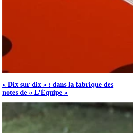
« Dix sur dix » : dans la fabrique des
notes de « L’Équipe »