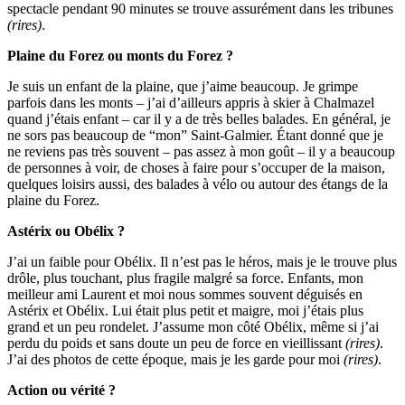
spectacle pendant 90 minutes se trouve assurément dans les tribunes
(rires)
.
Plaine du Forez ou monts du Forez ?
Je suis un enfant de la plaine, que j’aime beaucoup. Je grimpe
parfois dans les monts – j’ai d’ailleurs appris à skier à Chalmazel
quand j’étais enfant – car il y a de très belles balades. En général, je
ne sors pas beaucoup de “mon” Saint-Galmier. Étant donné que je
ne reviens pas très souvent – pas assez à mon goût – il y a beaucoup
de personnes à voir, de choses à faire pour s’occuper de la maison,
quelques loisirs aussi, des balades à vélo ou autour des étangs de la
plaine du Forez.
Astérix ou Obélix ?
J’ai un faible pour Obélix. Il n’est pas le héros, mais je le trouve plus
drôle, plus touchant, plus fragile malgré sa force. Enfants, mon
meilleur ami Laurent et moi nous sommes souvent déguisés en
Astérix et Obélix. Lui était plus petit et maigre, moi j’étais plus
grand et un peu rondelet. J’assume mon côté Obélix, même si j’ai
perdu du poids et sans doute un peu de force en vieillissant
(rires)
.
J’ai des photos de cette époque, mais je les garde pour moi
(rires)
.
Action ou vérité ?