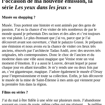
l’occasion de ma nouvelle émission, la
série
Les yeux dans les jeux
»
Musée ou shopping ?
Musée. Tous portent une histoire et sont animés par des gens de
passion. J’ai eu la chance d’en visiter de très nombreux de par le
monde quand je présentais Des racines et des ailes et c’est toujours
un vrai plaisir. Le plus étonnant que j’ai vu, parce que je l’ai
découvert avant son ouverture, c’était le palazzo Grassi. Je préparais
une émission et nous avons eu la chance de visiter ces lieux très
anciens, rénovés par l’architecte Tadao Andō, avec des œuvres très
originales, très contemporaines. Donc le choc de l’ancien et du
moderne dans une ville aussi magique que Venise reste un vrai
moment d’émotion. Il y a aussi le Louvre, devant lequel je passe
chaque jour en allant travailler. Je m’y rends une ou deux fois par
an, c’est gigantesque, magique. J’adore également le musée d’Orsay
pour l’impressionnisme et toute sa collection. Enfin, je fais découvrir
le musée de la mine de Saint-Étienne à mes amis qui viennent pour
la première fois dans la région.
Films ou séries ?
J’ai du mal à être fidèle à une série sur plusieurs mois. J’abandonne
souvent en cours de route, même celles qui me plaisent… Je préfère