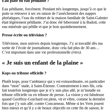
Eau plate ou eau pétillante ?
Eau pétillante, forcément. Pendant très longtemps, jusqu’à ce que le
puits se retrouve à sec en raison de l’assèchement des nappes
phréatiques, l’eau du robinet de la maison familiale de Saint-Galmier
était légèrement pétillante. J’ai donc été biberonné à la Badoit, cette
eau minérale qui pétille et que je bois quotidiennement.
Presse écrite ou télévision ?
Télévision, mon univers depuis longtemps. J’y ai travaillé dès ma
sortie de l’école de journalisme, donc cela fait plus de 30 ans…
C’est important dans une vie professionnelle
(rires)
.
« Je suis un enfant de la plaine »
Kops ou tribune officielle ?
Plutôt kops, pour l’ambiance qui y est extraordinaire, en particulier
dans “mon” stade, à Saint-Étienne. Contrairement à mes fils, cela
fait toutefois longtemps que je n’y suis plus allé, je m’installe en
tribune officielle ou en tribune de presse. La vision y est fabuleuse
quand Geoffroy-Guichard est plein, vit et vibre, comme la dernière
fois que j’y suis allé, contre Concarneau. Même si les Verts jouent
bien mieux et qu’il y a de beaux objectifs en cette fin de saison, le