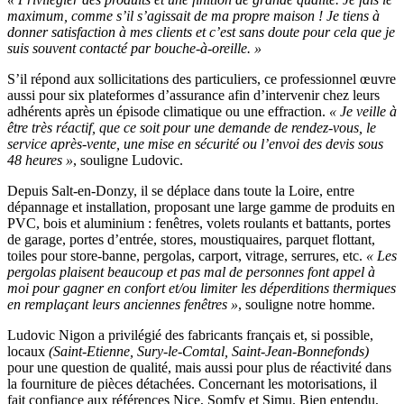
maximum, comme s’il s’agissait de ma propre maison ! Je tiens à
donner satisfaction à mes clients et c’est sans doute pour cela que je
suis souvent contacté par bouche-à-oreille. »
S’il répond aux sollicitations des particuliers, ce professionnel œuvre
aussi pour six plateformes d’assurance afin d’intervenir chez leurs
adhérents après un épisode climatique ou une effraction.
« Je veille à
être très réactif, que ce soit pour une demande de rendez-vous, le
service après-vente, une mise en sécurité ou l’envoi des devis sous
48 heures »
, souligne Ludovic.
Depuis Salt-en-Donzy, il se déplace dans toute la Loire, entre
dépannage et installation, proposant une large gamme de produits en
PVC, bois et aluminium : fenêtres, volets roulants et battants, portes
de garage, portes d’entrée, stores, moustiquaires, parquet flottant,
toiles pour store-banne, pergolas, carport, vitrage, serrures, etc.
« Les
pergolas plaisent beaucoup et pas mal de personnes font appel à
moi pour gagner en confort et/ou limiter les déperditions thermiques
en remplaçant leurs anciennes fenêtres »
, souligne notre homme.
Ludovic Nigon a privilégié des fabricants français et, si possible,
locaux
(Saint-Etienne, Sury-le-Comtal, Saint-Jean-Bonnefonds)
pour une question de qualité, mais aussi pour plus de réactivité dans
la fourniture de pièces détachées. Concernant les motorisations, il
fait confiance aux références Nice, Somfy et Simu. Bien entendu,