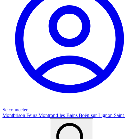
Se connecter
Montbrison
Feurs
Montrond-les-Bains
Boën-sur-Lignon
Saint-