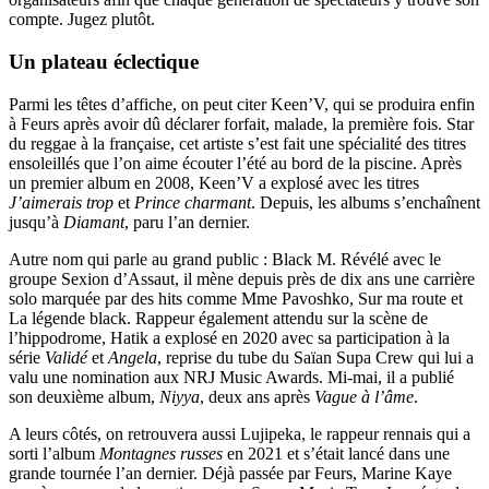
compte. Jugez plutôt.
Un plateau éclectique
Parmi les têtes d’affiche, on peut citer Keen’V, qui se produira enfin
à Feurs après avoir dû déclarer forfait, malade, la première fois. Star
du reggae à la française, cet artiste s’est fait une spécialité des titres
ensoleillés que l’on aime écouter l’été au bord de la piscine. Après
un premier album en 2008, Keen’V a explosé avec les titres
J’aimerais trop
et
Prince charmant
. Depuis, les albums s’enchaînent
jusqu’à
Diamant
, paru l’an dernier.
Autre nom qui parle au grand public : Black M. Révélé avec le
groupe Sexion d’Assaut, il mène depuis près de dix ans une carrière
solo marquée par des hits comme Mme Pavoshko, Sur ma route et
La légende black. Rappeur également attendu sur la scène de
l’hippodrome, Hatik a explosé en 2020 avec sa participation à la
série
Validé
et
Angela
, reprise du tube du Saïan Supa Crew qui lui a
valu une nomination aux NRJ Music Awards. Mi-mai, il a publié
son deuxième album,
Niyya
, deux ans après
Vague à l’âme
.
A leurs côtés, on retrouvera aussi Lujipeka, le rappeur rennais qui a
sorti l’album
Montagnes russes
en 2021 et s’était lancé dans une
grande tournée l’an dernier. Déjà passée par Feurs, Marine Kaye