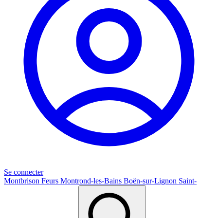
Se connecter
Montbrison
Feurs
Montrond-les-Bains
Boën-sur-Lignon
Saint-