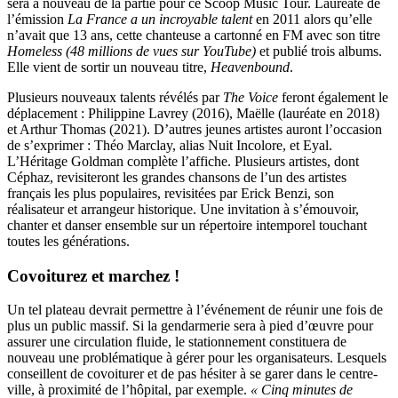
sera à nouveau de la partie pour ce Scoop Music Tour. Lauréate de
l’émission
La France a un incroyable talent
en 2011 alors qu’elle
n’avait que 13 ans, cette chanteuse a cartonné en FM avec son titre
Homeless
(48 millions de vues sur YouTube)
et publié trois albums.
Elle vient de sortir un nouveau titre,
Heavenbound
.
Plusieurs nouveaux talents révélés par
The Voice
feront également le
déplacement : Philippine Lavrey (2016), Maëlle (lauréate en 2018)
et Arthur Thomas (2021). D’autres jeunes artistes auront l’occasion
de s’exprimer : Théo Marclay, alias Nuit Incolore, et Eyal.
L’Héritage Goldman complète l’affiche. Plusieurs artistes, dont
Céphaz, revisiteront les grandes chansons de l’un des artistes
français les plus populaires, revisitées par Erick Benzi, son
réalisateur et arrangeur historique. Une invitation à s’émouvoir,
chanter et danser ensemble sur un répertoire intemporel touchant
toutes les générations.
Covoiturez et marchez !
Un tel plateau devrait permettre à l’événement de réunir une fois de
plus un public massif. Si la gendarmerie sera à pied d’œuvre pour
assurer une circulation fluide, le stationnement constituera de
nouveau une problématique à gérer pour les organisateurs. Lesquels
conseillent de covoiturer et de pas hésiter à se garer dans le centre-
ville, à proximité de l’hôpital, par exemple.
« Cinq minutes de