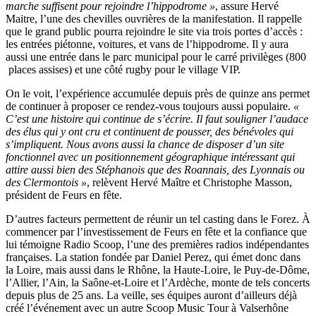
marche suffisent pour rejoindre l’hippodrome »
, assure Hervé
Maitre, l’une des chevilles ouvrières de la manifestation. Il rappelle
que le grand public pourra rejoindre le site via trois portes d’accès :
les entrées piétonne, voitures, et vans de l’hippodrome. Il y aura
aussi une entrée dans le parc municipal pour le carré privilèges (800
places assises) et une côté rugby pour le village VIP.
On le voit, l’expérience accumulée depuis près de quinze ans permet
de continuer à proposer ce rendez-vous toujours aussi populaire.
«
C’est une histoire qui continue de s’écrire. Il faut souligner l’audace
des élus qui y ont cru et continuent de pousser, des bénévoles qui
s’impliquent. Nous avons aussi la chance de disposer d’un site
fonctionnel avec un positionnement géographique intéressant qui
attire aussi bien des Stéphanois que des Roannais, des Lyonnais ou
des Clermontois »
, relèvent Hervé Maître et Christophe Masson,
président de Feurs en fête.
D’autres facteurs permettent de réunir un tel casting dans le Forez. À
commencer par l’investissement de Feurs en fête et la confiance que
lui témoigne Radio Scoop, l’une des premières radios indépendantes
françaises. La station fondée par Daniel Perez, qui émet donc dans
la Loire, mais aussi dans le Rhône, la Haute-Loire, le Puy-de-Dôme,
l’Allier, l’Ain, la Saône-et-Loire et l’Ardèche, monte de tels concerts
depuis plus de 25 ans. La veille, ses équipes auront d’ailleurs déjà
créé l’événement avec un autre Scoop Music Tour à Valserhône