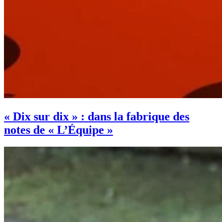
« Dix sur dix » : dans la fabrique des
notes de « L’Équipe »