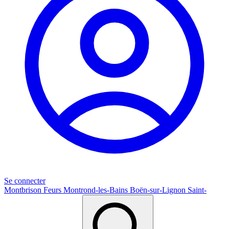
Se connecter
Montbrison
Feurs
Montrond-les-Bains
Boën-sur-Lignon
Saint-