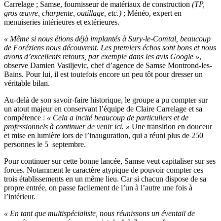
Carrelage ; Samse, fournisseur de matériaux de construction
(TP,
gros œuvre, charpente, outillage, etc.)
; Ménéo, expert en
menuiseries intérieures et extérieures.
« Même si nous étions déjà implantés à Sury-le-Comtal, beaucoup
de Foréziens nous découvrent. Les premiers échos sont bons et nous
avons d’excellents retours, par exemple dans les avis Google »
,
observe Damien Vasiljevic, chef d’agence de Samse Montrond-les-
Bains. Pour lui, il est toutefois encore un peu tôt pour dresser un
véritable bilan.
Au-delà de son savoir-faire historique, le groupe a pu compter sur
un atout majeur en conservant l’équipe de Claire Carrelage et sa
compétence :
« Cela a incité beaucoup de particuliers et de
professionnels à continuer de venir ici. »
Une transition en douceur
et mise en lumière lors de l’inauguration, qui a réuni plus de 250
personnes le 5 septembre.
Pour continuer sur cette bonne lancée, Samse veut capitaliser sur ses
forces. Notamment le caractère atypique de pouvoir compter ces
trois établissements en un même lieu. Car si chacun dispose de sa
propre entrée, on passe facilement de l’un à l’autre une fois à
l’intérieur.
« En tant que multispécialiste, nous réunissons un éventail de