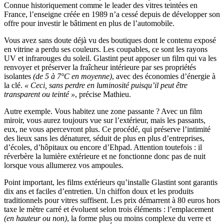
Connue historiquement comme le leader des vitres teintées en
France, l’enseigne créée en 1989 n’a cessé depuis de développer son
offre pour investir le bâtiment en plus de l’automobile.
Vous avez sans doute déjà vu des boutiques dont le contenu exposé
en vitrine a perdu ses couleurs. Les coupables, ce sont les rayons
UV et infrarouges du soleil. Glastint peut apposer un film qui va les
renvoyer et préserver la fraîcheur intérieure par ses propriétés
isolantes
(de 5 à 7°C en moyenne)
, avec des économies d’énergie à
la clé.
« Ceci, sans perdre en luminosité puisqu’il peut être
transparent ou teinté »
, précise Mathieu.
Autre exemple. Vous habitez une zone passante ? Avec un film
miroir, vous aurez toujours vue sur l’extérieur, mais les passants,
eux, ne vous apercevront plus. Ce procédé, qui préserve l’intimité
des lieux sans les dénaturer, séduit de plus en plus d’entreprises,
d’écoles, d’hôpitaux ou encore d’Ehpad. Attention toutefois : il
réverbère la lumière extérieure et ne fonctionne donc pas de nuit
lorsque vous allumerez vos ampoules.
Point important, les films extérieurs qu’installe Glastint sont garantis
dix ans et faciles d’entretien. Un chiffon doux et les produits
traditionnels pour vitres suffisent. Les prix démarrent à 80 euros hors
taxe le mètre carré et évoluent selon trois éléments : l’emplacement
(en hauteur ou non)
, la forme plus ou moins complexe du verre et