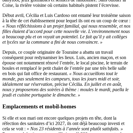
Coise, la rivière voisine où certains habitués pistent l’écrevisse.
Début avril, Cécilia et Luis Cardoso ont entamé leur troisième saison
à la tête de cet établissement pour lequel ils ont eu un coup de cœur :
« Nous réfléchissions à un projet familial, qui nous ressemble, et nos
filles étaient d’accord pour cette nouvelle vie. L’environnement nous
a beaucoup plu et on voyait un potentiel. Le fait qu’il y ait collèges
et lycées sur la commune a fini de nous convaincre. »
Depuis, ce couple originaire de Touraine a abattu un travail
conséquent pour redynamiser les lieux. Luis, ancien maçon, et son
épouse ont notamment rénové l’entrée, le local piscine, le terrain de
boules et remplacé le petit chalet de l’entrée par une très belle salle
en bois qui fait office de restaurant.
« Nous accueillons tout le
monde, pas seulement les campeurs, tous les jours midi et soir,
idéalement sur réservation
, précise Cécilia.
En juillet et en août,
nous y proposerons des soirées à thème : moules le mardi, paella le
jeudi et cuisine portugaise le dimanche. »
Emplacements et mobil-homes
Si elle et son mari ont encore quelques projets en tête, dont la
réfection des sanitaires d’ici 2027, ils ont déjà beaucoup investi et
cela se voit : «
Nos 23 résidents à l’année sont plutôt satisfaits. »