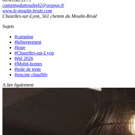
campingdumoulin42@orange.fr
www.le-moulin-brule.com
Chazelles-sur-Lyon, 561 chemin du Moulin-Brulé
Sujets
#camping
#hébergement
#loire
#Chazelles-sur-Lyon
#été 2026
#Mobil-homes
#toile de tente
#piscine chauffée
A lire également