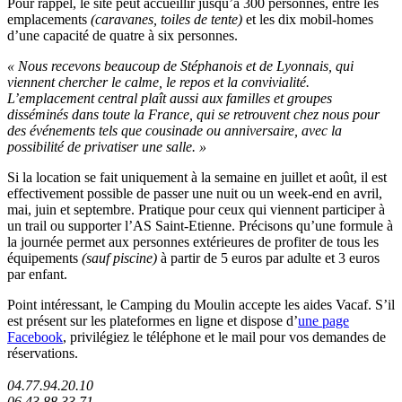
Pour rappel, le site peut accueillir jusqu’à 300 personnes, entre les
emplacements
(caravanes, toiles de tente)
et les dix mobil-homes
d’une capacité de quatre à six personnes.
« Nous recevons beaucoup de Stéphanois et de Lyonnais, qui
viennent chercher le calme, le repos et la convivialité.
L’emplacement central plaît aussi aux familles et groupes
disséminés dans toute la France, qui se retrouvent chez nous pour
des événements tels que cousinade ou anniversaire, avec la
possibilité de privatiser une salle. »
Si la location se fait uniquement à la semaine en juillet et août, il est
effectivement possible de passer une nuit ou un week-end en avril,
mai, juin et septembre. Pratique pour ceux qui viennent participer à
un trail ou supporter l’AS Saint-Etienne. Précisons qu’une formule à
la journée permet aux personnes extérieures de profiter de tous les
équipements
(sauf piscine)
à partir de 5 euros par adulte et 3 euros
par enfant.
Point intéressant, le Camping du Moulin accepte les aides Vacaf. S’il
est présent sur les plateformes en ligne et dispose d’
une page
Facebook
, privilégiez le téléphone et le mail pour vos demandes de
réservations.
04.77.94.20.10
06.43.88.33.71