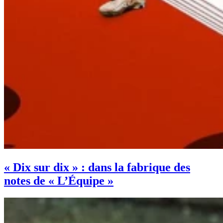
« Dix sur dix » : dans la fabrique des
notes de « L’Équipe »