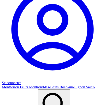
Se connecter
Montbrison
Feurs
Montrond-les-Bains
Boën-sur-Lignon
Saint-