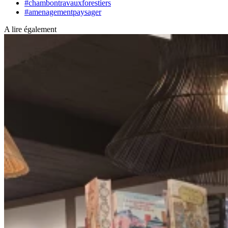
#chambontravauxforestiers
#amenagementpaysager
A lire également