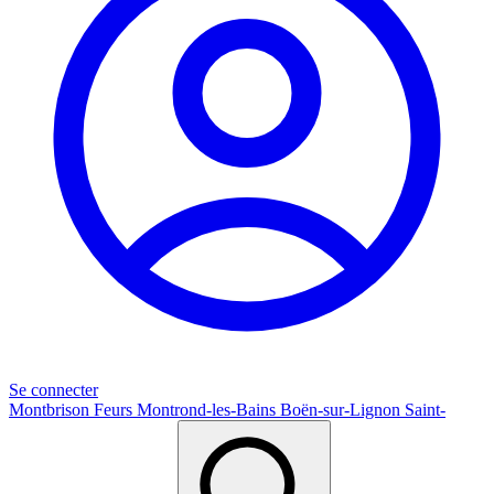
Se connecter
Montbrison
Feurs
Montrond-les-Bains
Boën-sur-Lignon
Saint-