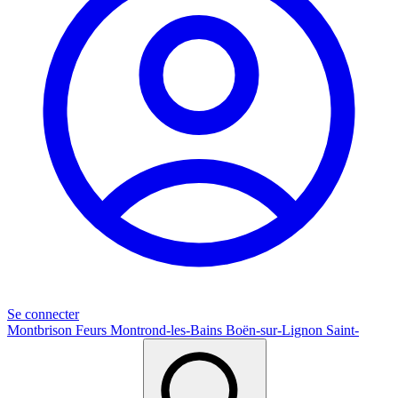
Se connecter
Montbrison
Feurs
Montrond-les-Bains
Boën-sur-Lignon
Saint-