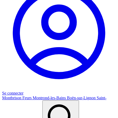
Se connecter
Montbrison
Feurs
Montrond-les-Bains
Boën-sur-Lignon
Saint-