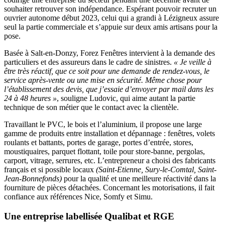
souhaiter retrouver son indépendance. Espérant pouvoir recruter un
ouvrier autonome début 2023, celui qui a grandi à Lézigneux assure
seul la partie commerciale et s’appuie sur deux amis artisans pour la
pose.
Basée à Salt-en-Donzy, Forez Fenêtres intervient à la demande des
particuliers et des assureurs dans le cadre de sinistres.
« Je veille à
être très réactif, que ce soit pour une demande de rendez-vous, le
service après-vente ou une mise en sécurité. Même chose pour
l’établissement des devis, que j’essaie d’envoyer par mail dans les
24 à 48 heures »
, souligne Ludovic, qui aime autant la partie
technique de son métier que le contact avec la clientèle.
Travaillant le PVC, le bois et l’aluminium, il propose une large
gamme de produits entre installation et dépannage : fenêtres, volets
roulants et battants, portes de garage, portes d’entrée, stores,
moustiquaires, parquet flottant, toile pour store-banne, pergolas,
carport, vitrage, serrures, etc. L’entrepreneur a choisi des fabricants
français et si possible locaux
(Saint-Etienne, Sury-le-Comtal, Saint-
Jean-Bonnefonds)
pour la qualité et une meilleure réactivité dans la
fourniture de pièces détachées. Concernant les motorisations, il fait
confiance aux références Nice, Somfy et Simu.
Une entreprise labellisée Qualibat et RGE