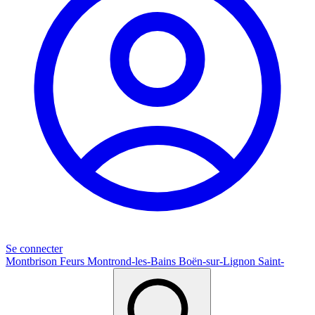
Se connecter
Montbrison
Feurs
Montrond-les-Bains
Boën-sur-Lignon
Saint-