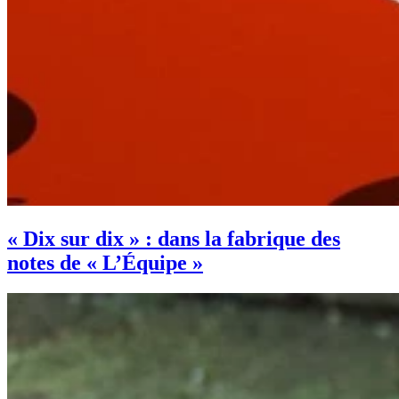
« Dix sur dix » : dans la fabrique des
notes de « L’Équipe »