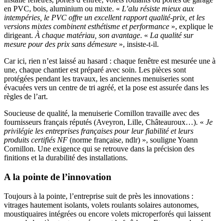
en PVC, bois, aluminium ou mixte. «
L’alu résiste mieux aux
intempéries, le PVC offre un excellent rapport qualité-prix, et les
versions mixtes combinent esthétisme et performance
», explique le
dirigeant.
À chaque matériau, son avantage
. «
La qualité sur
mesure pour des prix sans démesure
», insiste-t-il.
Car ici, rien n’est laissé au hasard : chaque fenêtre est mesurée une à
une, chaque chantier est préparé avec soin. Les pièces sont
protégées pendant les travaux, les anciennes menuiseries sont
évacuées vers un centre de tri agréé, et la pose est assurée dans les
règles de l’art.
Soucieuse de qualité, la menuiserie Cornillon travaille avec des
fournisseurs français réputés (Aveyron, Lille, Châteauroux…). «
Je
privilégie les entreprises françaises pour leur fiabilité et leurs
produits certifiés NF
(norme française, ndlr) », souligne Yoann
Cornillon. Une exigence qui se retrouve dans la précision des
finitions et la durabilité des installations.
A la pointe de l’innovation
Toujours à la pointe, l’entreprise suit de près les innovations :
vitrages hautement isolants, volets roulants solaires autonomes,
moustiquaires intégrées ou encore volets microperforés qui laissent