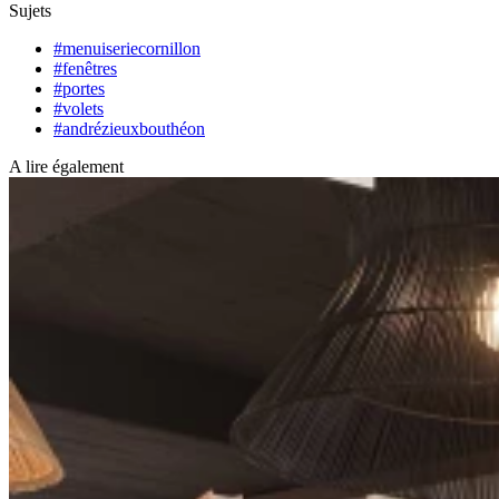
Sujets
#menuiseriecornillon
#fenêtres
#portes
#volets
#andrézieuxbouthéon
A lire également