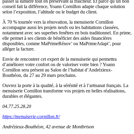
passer la lumière tout en préservant la fraîcheur. Et parce qu’un bon
conseil fait la différence, Yoann Cornillon adapte chaque solution
selon l’exposition, l’altitude ou le budget du client.
À 70 % tournée vers la rénovation, la menuiserie Cornillon
accompagne aussi les projets neufs ou les habitations classées,
notamment avec ses superbes fenêtres en bois traditionnel. En prime,
elle permet à ses clients de bénéficier des aides financières
disponibles, comme MaPrimeRénov’ ou MaPrimeAdapt’, pour
alléger la facture.
Envie de rencontrer cet expert de la menuiserie qui permettra
d’améliorer votre confort ou de valoriser votre bien ? Yoann
Cornillon sera présent au Salon de l’habitat d’Andrézieux-
Bouthéon, du 27 au 29 mars prochains.
Ouvrez la porte à la qualité, à la sérénité et à l’artisanat français. La
menuiserie Cornillon transforme vos projets en belles réalisations,
durables et élégantes.
04.77.25.28.20
https://menuiserie-cornillon.fr/
Andrézieux-Bouthéon, 42 avenue de Montbrison