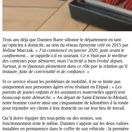
Trois ans déjà que Damien Barre sillonne le département en tant
qu’opticien à domicile, au sein du réseau éponyme créé en 2015 par
Jérôme Marczak.
« J’ai commencé en janvier 2020, juste avant le
confinement…
se rappelle-t-il en souriant.
Ce n’était pas le meilleur
des contextes pour démarrer, mais l’activité a bien évolué depuis.
Surtout, je m’épanouis pleinement dans ce rôle par la relation qu’il
instaure, faite de convivialité et de confiance. »
Si ce service résout les problèmes de mobilité, il ne se limite pas
uniquement aux personnes âgées et/ou résidant en Ehpad :
« Les
parents de jeunes enfants et les assistances maternelles apprécient
beaucoup notre démarche. »
Au départ de Saint-Etienne-le-Molard,
notre homme couvre ainsi une cinquantaine de kilomètres à la ronde
pour rejoindre ses clients à leur domicile ou sur leur lieu de travail.
Qu’il doive équiper des tout-petits ou des seniors, son
fonctionnement reste le même. Damien s’appuie sur les deux valises
installées en permanence dans le coffre de son véhicule : la première