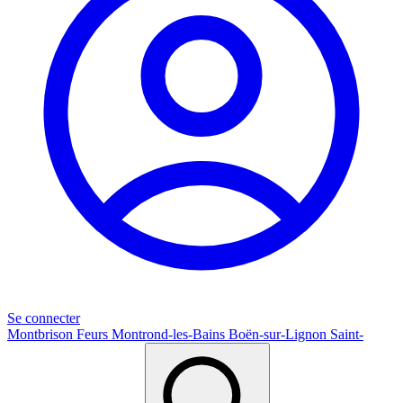
Se connecter
Montbrison
Feurs
Montrond-les-Bains
Boën-sur-Lignon
Saint-