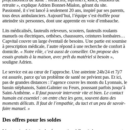
retraite »
, explique Adrien Bonnet-Mialon, gérant du site.
Passionné, il s’est lancé à seulement 20 ans, inspiré par ses parents,
tous deux ambulanciers. Aujourd’hui, l’équipe s’est étoffée pour
atteindre six personnes, dont une apprentie en voie d’embauche.
Lits médicalisés, fauteuils releveurs, scooters, fauteuils roulants
manuels ou électriques, orthèses, chaussures, ceintures lombaires…
Capvital couvre un large éventail de besoins. Une partie est soumise
à prescription médicale, l’autre répond à une recherche de confort à
domicile.
« Notre rôle, c’est aussi de conseiller. On propose des
essais gratuits à la maison, avec prêt du matériel si besoin »
,
souligne Adrien.
Le service est au cœur de l’approche. Une astreinte 24h/24 et 7j/7
est assurée, parce qu’un problème de santé ne prévient pas. Et ici,
pas de grandes distances : l’agence couvre les monts du Lyonnais, le
bassin stéphanois, Saint-Galmier ou Feurs, poussant parfois jusqu’à
Saint-Anthème.
« Il faut pouvoir intervenir vite et bien. Le contact
humain est essentiel : on entre chez les gens, souvent dans des
moments délicats. Il faut de l’empathie, du tact et un peu de savoir-
faire manuel. »
Des offres pour les soldes