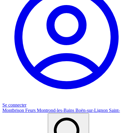
Se connecter
Montbrison
Feurs
Montrond-les-Bains
Boën-sur-Lignon
Saint-