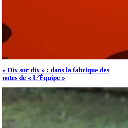
« Dix sur dix » : dans la fabrique des
notes de « L’Équipe »