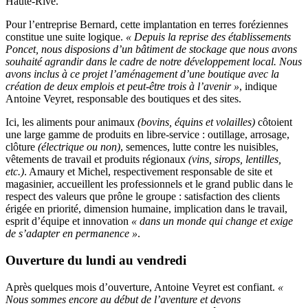
Haute-Rive.
Pour l’entreprise Bernard, cette implantation en terres foréziennes
constitue une suite logique.
« Depuis la reprise des établissements
Poncet, nous disposions d’un bâtiment de stockage que nous avons
souhaité agrandir dans le cadre de notre développement local. Nous
avons inclus à ce projet l’aménagement d’une boutique avec la
création de deux emplois et peut-être trois à l’avenir »
, indique
Antoine Veyret, responsable des boutiques et des sites.
Ici, les aliments pour animaux
(bovins, équins et volailles)
côtoient
une large gamme de produits en libre-service : outillage, arrosage,
clôture
(électrique ou non)
, semences, lutte contre les nuisibles,
vêtements de travail et produits régionaux
(vins, sirops, lentilles,
etc.)
. Amaury et Michel, respectivement responsable de site et
magasinier, accueillent les professionnels et le grand public dans le
respect des valeurs que prône le groupe : satisfaction des clients
érigée en priorité, dimension humaine, implication dans le travail,
esprit d’équipe et innovation
« dans un monde qui change et exige
de s’adapter en permanence »
.
Ouverture du lundi au vendredi
Après quelques mois d’ouverture, Antoine Veyret est confiant.
«
Nous sommes encore au début de l’aventure et devons