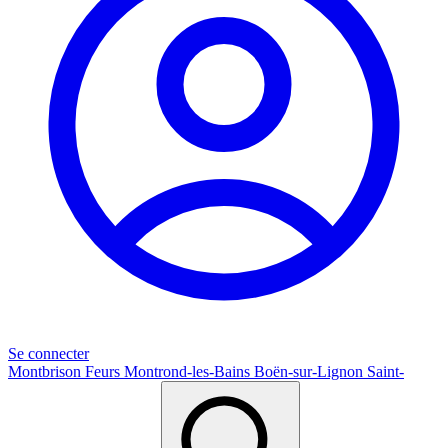
Se connecter
Montbrison
Feurs
Montrond-les-Bains
Boën-sur-Lignon
Saint-