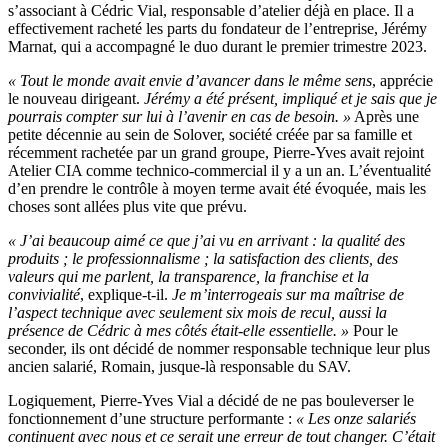
s’associant à Cédric Vial, responsable d’atelier déjà en place. Il a
effectivement racheté les parts du fondateur de l’entreprise, Jérémy
Marnat, qui a accompagné le duo durant le premier trimestre 2023.
« Tout le monde avait envie d’avancer dans le même sens
, apprécie
le nouveau dirigeant.
Jérémy a été présent, impliqué et je sais que je
pourrais compter sur lui à l’avenir en cas de besoin. »
Après une
petite décennie au sein de Solover, société créée par sa famille et
récemment rachetée par un grand groupe, Pierre-Yves avait rejoint
Atelier CIA comme technico-commercial il y a un an. L’éventualité
d’en prendre le contrôle à moyen terme avait été évoquée, mais les
choses sont allées plus vite que prévu.
« J’ai beaucoup aimé ce que j’ai vu en arrivant : la qualité des
produits ; le professionnalisme ; la satisfaction des clients, des
valeurs qui me parlent, la transparence, la franchise et la
convivialité
, explique-t-il.
Je m’interrogeais sur ma maîtrise de
l’aspect technique avec seulement six mois de recul, aussi la
présence de Cédric à mes côtés était-elle essentielle. »
Pour le
seconder, ils ont décidé de nommer responsable technique leur plus
ancien salarié, Romain, jusque-là responsable du SAV.
Logiquement, Pierre-Yves Vial a décidé de ne pas bouleverser le
fonctionnement d’une structure performante :
« Les onze salariés
continuent avec nous et ce serait une erreur de tout changer. C’était