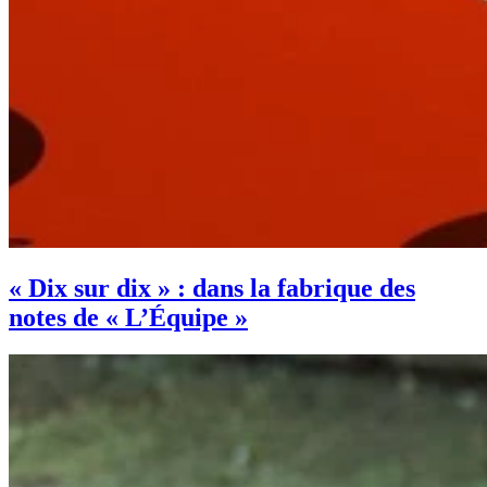
« Dix sur dix » : dans la fabrique des
notes de « L’Équipe »