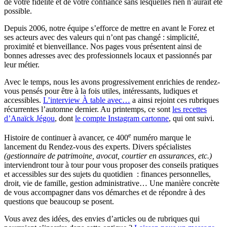
de votre fidélité et de votre confiance sans lesquelles rien n’aurait été
possible.
Depuis 2006, notre équipe s’efforce de mettre en avant le Forez et
ses acteurs avec des valeurs qui n’ont pas changé : simplicité,
proximité et bienveillance. Nos pages vous présentent ainsi de
bonnes adresses avec des professionnels locaux et passionnés par
leur métier.
Avec le temps, nous les avons progressivement enrichies de rendez-
vous pensés pour être à la fois utiles, intéressants, ludiques et
accessibles.
L’interview À table avec…
a ainsi rejoint ces rubriques
récurrentes l’automne dernier. Au printemps, ce sont
les recettes
d’Anaïck Jégou
, dont
le compte Instagram cartonne
, qui ont suivi.
e
Histoire de continuer à avancer, ce 400
numéro marque le
lancement du Rendez-vous des experts. Divers spécialistes
(gestionnaire de patrimoine, avocat, courtier en assurances, etc.)
interviendront tour à tour pour vous proposer des conseils pratiques
et accessibles sur des sujets du quotidien : finances personnelles,
droit, vie de famille, gestion administrative… Une manière concrète
de vous accompagner dans vos démarches et de répondre à des
questions que beaucoup se posent.
Vous avez des idées, des envies d’articles ou de rubriques qui