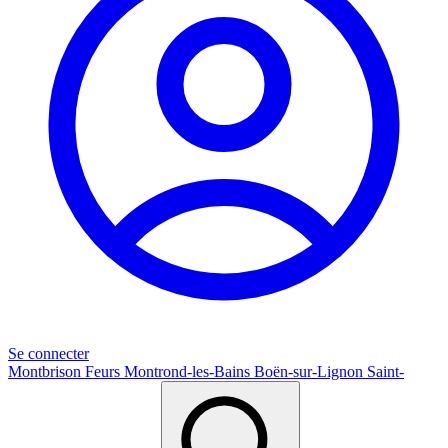
Se connecter
Montbrison
Feurs
Montrond-les-Bains
Boën-sur-Lignon
Saint-