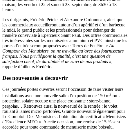
maison, les vendredi 22 et samedi 23 septembre, de 8h30 à 18
heures.
Les dirigeants, Frédéric Pételet et Alexandre Ordonneau, ainsi que
les commerciaux accueilleront autour d’un apéritif et d’un barbecue
le midi, le grand public et les professionnels pour échanger de
manière conviviale à Epercieux-Saint-Paul. Des offres commerciales
très intéressantes sur les menuiseries aluminium et PVC ainsi que les
portes d’entrée seront proposées avec Terres de Fenêtre.
« Au
Comptoir des Menuisiers, on ne travaille qu’avec des fournisseurs
français. Nous privilégions la qualité, c’est une question de
satisfaction client, de durabilité et de suivi de nos produits »
,
rappelle d’ailleurs Frédéric.
Des nouveautés à découvrir
Ces journées portes ouvertes seront l’occasion de faire visiter leurs
2
installations avec une nouvelle salle d’exposition de 150 m
où la
protection solaire occupe une place croissante : store-banne,
pergolas… Retrouvez aussi la nouveauté de la rentrée : le volet
roulant à lames micro-perforées. Grande nouveauté également pour
Le Comptoir Des Menuisiers : l’obtention du certificat « Menuisiers
d’Excellence MEO ». A cette occasion, une remise de 15 % sera
accordée pour toute commande de menuiserie mixte bois/alu.