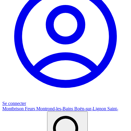
Se connecter
Montbrison
Feurs
Montrond-les-Bains
Boën-sur-Lignon
Saint-