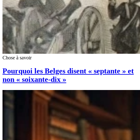
Chose à savoir
Pourquoi les Belges disent « septante » et
non « soixante-dix »