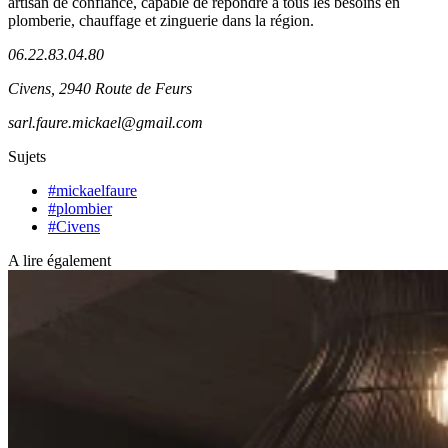
artisan de confiance, capable de répondre à tous les besoins en
plomberie, chauffage et zinguerie dans la région.
06.22.83.04.80
Civens, 2940 Route de Feurs
sarl.faure.mickael@gmail.com
Sujets
#mickaelfaure
#plombier
#Civens
A lire également