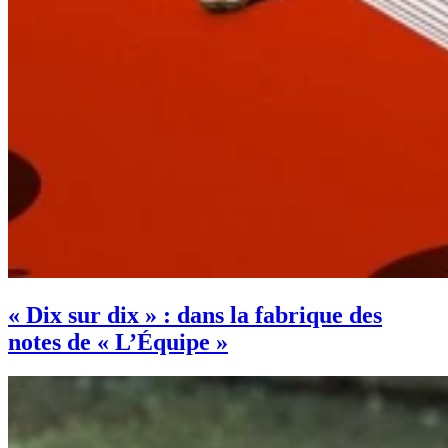
« Dix sur dix » : dans la fabrique des
notes de « L’Équipe »