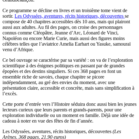
Ce programme se décline en livres et un troisième tome vient de
sortir.
Les Odyssées, aventures, récits historiques, découvertes
se
compose de 40 chapitres accessibles dès 10 ans, mais qui plairont
aussi aux adultes. Au fil des pages, on croise des personnages
connus comme Cléopâtre, Jeanne d’Arc, Léonard de Vinci,
Napoléon ou encore Marie Curie, mais aussi des figures moins
célèbres telles que l’aviatrice Amelia Earhart ou Yasuke, samouraï
venu d’Afrique.
Ce bel ouvrage se caractérise par sa variété : on va de l’exploration
scientifique à des énigmes politiques en passant par de grandes
épopées et des destins singuliers. Si ces 368 pages en font un
ensemble riche de savoirs, chaque chapitre se picore
indépendamment, au gré des envies du moment, avec une
présentation claire, accessible et concrète, mais sans simplification à
l’excès.
Cette porte d’entrée vers l’Histoire séduira donc aussi bien les jeunes
lecteurs curieux que leurs parents et grands-parents, pour une
exploration individuelle ou un moment en famille. Déjà une idée de
cadeau à noter en vue des fêtes de fin d’année.
Les Odyssées, aventures, récits historiques, découvertes
(Les
Arènes, 368 pages, 21,90 euros)