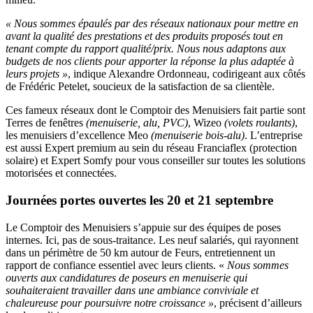
« Nous sommes épaulés par des réseaux nationaux pour mettre en
avant la qualité des prestations et des produits proposés tout en
tenant compte du rapport qualité/prix. Nous nous adaptons aux
budgets de nos clients pour apporter la réponse la plus adaptée à
leurs projets »
, indique Alexandre Ordonneau, codirigeant aux côtés
de Frédéric Petelet, soucieux de la satisfaction de sa clientèle.
Ces fameux réseaux dont le Comptoir des Menuisiers fait partie sont
Terres de fenêtres
(menuiserie, alu, PVC)
, Wizeo
(volets roulants)
,
les menuisiers d’excellence Meo
(menuiserie bois-alu)
. L’entreprise
est aussi Expert premium au sein du réseau Franciaflex (protection
solaire) et Expert Somfy pour vous conseiller sur toutes les solutions
motorisées et connectées.
Journées portes ouvertes les 20 et 21 septembre
Le Comptoir des Menuisiers s’appuie sur des équipes de poses
internes. Ici, pas de sous-traitance. Les neuf salariés, qui rayonnent
dans un périmètre de 50 km autour de Feurs, entretiennent un
rapport de confiance essentiel avec leurs clients. «
Nous sommes
ouverts aux candidatures de poseurs en menuiserie qui
souhaiteraient travailler dans une ambiance conviviale et
chaleureuse pour poursuivre notre croissance »
, précisent d’ailleurs