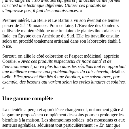
j’ai échangé en visio avec ses équipes et j’ai décidé de me former
car c’est une technique différente. Utiliser ces produits ne
s’improvise pas, il faut des connaissances. »
Premier intérêt, La Belle et Le Barbu a vu son éventail de teintes
passer de 5 à 19 nuances. Pour ce faire, L’Envolée des Couleurs
cultive de manière éthique une trentaine de plantes tinctoriales en
Inde, en Égypte et en Amérique du Sud. Elle les travaille ensuite
selon un procédé totalement artisanal dans son laboratoire établi à
Nice.
Surtout, on allie le côté coloration et l’aspect médicinal, apprécie
Coralie.
« Avec ces produits respectueux de notre santé et de
l’environnement, on va plus loin dans les résultats tout en apportant
une meilleure réponse aux problématiques du cuir chevelu
, détaille-
t-elle.
Elles peuvent être liés à une émotion, une saison avec, par
exemple, des besoins qui varient selon les cycles lunaires et solaires.
»
Une gamme complète
La clientèle a perçu et apprécié ce changement, notamment grâce à
la gamme proposée en complément des soins pour en prolonger les
bienfaits à la maison. Les shampoings solides, très moussants et aux
senteurs agréables, séduisent tout particulièrement :
« En tant que