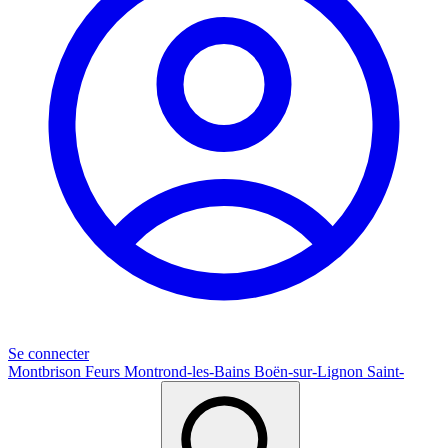
Se connecter
Montbrison
Feurs
Montrond-les-Bains
Boën-sur-Lignon
Saint-