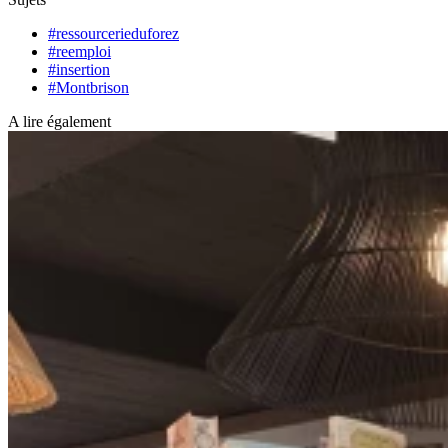
#ressourcerieduforez
#reemploi
#insertion
#Montbrison
A lire également