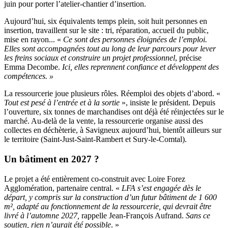
juin pour porter l’atelier-chantier d’insertion.
Aujourd’hui, six équivalents temps plein, soit huit personnes en
insertion, travaillent sur le site : tri, réparation, accueil du public,
mise en rayon... «
Ce sont des personnes éloignées de l’emploi.
Elles sont accompagnées tout au long de leur parcours pour lever
les freins sociaux et construire un projet professionnel
, précise
Emma Decombe.
Ici, elles reprennent confiance et développent des
compétences. »
La ressourcerie joue plusieurs rôles. Réemploi des objets d’abord. «
Tout est pesé à l’entrée et à la sortie
», insiste le président. Depuis
l’ouverture, six tonnes de marchandises ont déjà été réinjectées sur le
marché. Au-delà de la vente, la ressourcerie organise aussi des
collectes en déchèterie, à Savigneux aujourd’hui, bientôt ailleurs sur
le territoire (Saint-Just-Saint-Rambert et Sury-le-Comtal).
Un bâtiment en 2027 ?
Le projet a été entièrement co-construit avec Loire Forez
Agglomération, partenaire central. «
LFA s’est engagée dès le
départ, y compris sur la construction d’un futur bâtiment de 1 600
m², adapté au fonctionnement de la ressourcerie, qui devrait être
livré à l’automne 2027,
rappelle Jean-François Aufrand.
Sans ce
soutien, rien n’aurait été possible
. »