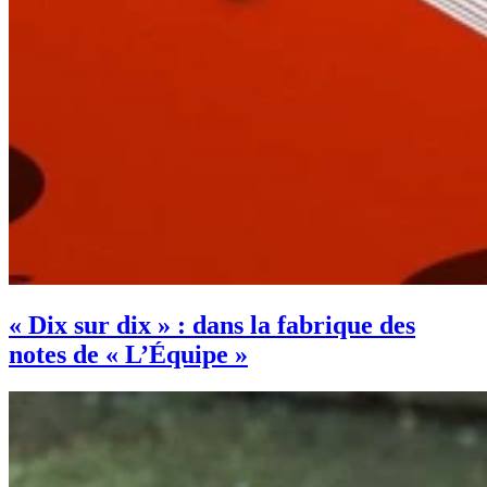
« Dix sur dix » : dans la fabrique des
notes de « L’Équipe »