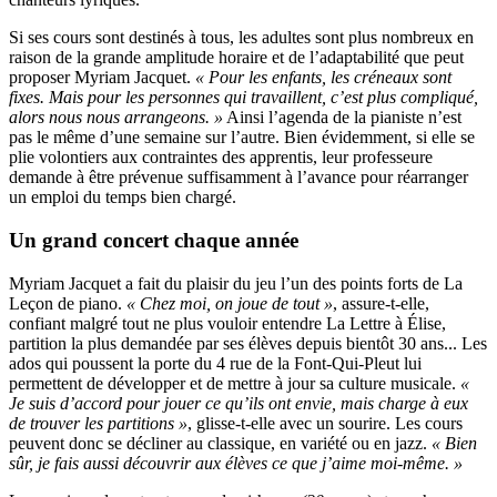
Si ses cours sont destinés à tous, les adultes sont plus nombreux en
raison de la grande amplitude horaire et de l’adaptabilité que peut
proposer Myriam Jacquet.
« Pour les enfants, les créneaux sont
fixes. Mais pour les personnes qui travaillent, c’est plus compliqué,
alors nous nous arrangeons. »
Ainsi l’agenda de la pianiste n’est
pas le même d’une semaine sur l’autre. Bien évidemment, si elle se
plie volontiers aux contraintes des apprentis, leur professeure
demande à être prévenue suffisamment à l’avance pour réarranger
un emploi du temps bien chargé.
Un grand concert chaque année
Myriam Jacquet a fait du plaisir du jeu l’un des points forts de La
Leçon de piano.
« Chez moi, on joue de tout »
, assure-t-elle,
confiant malgré tout ne plus vouloir entendre La Lettre à Élise,
partition la plus demandée par ses élèves depuis bientôt 30 ans... Les
ados qui poussent la porte du 4 rue de la Font-Qui-Pleut lui
permettent de développer et de mettre à jour sa culture musicale.
«
Je suis d’accord pour jouer ce qu’ils ont envie, mais charge à eux
de trouver les partitions »
, glisse-t-elle avec un sourire. Les cours
peuvent donc se décliner au classique, en variété ou en jazz.
« Bien
sûr, je fais aussi découvrir aux élèves ce que j’aime moi-même. »