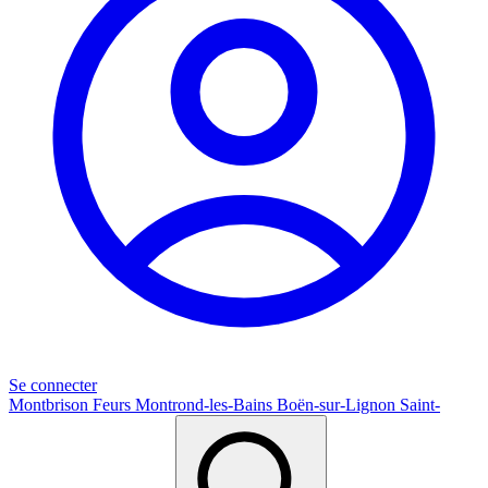
Se connecter
Montbrison
Feurs
Montrond-les-Bains
Boën-sur-Lignon
Saint-