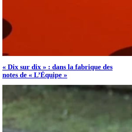
« Dix sur dix » : dans la fabrique des
notes de « L’Équipe »